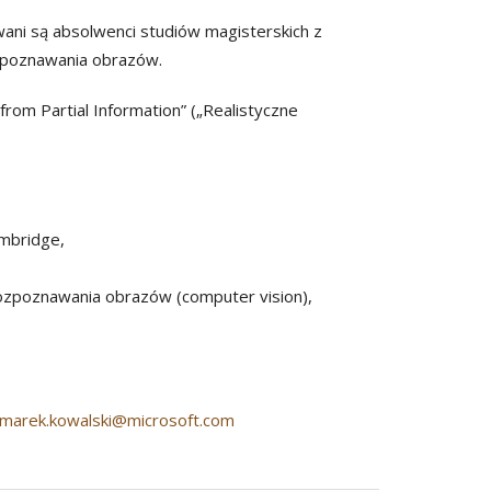
wani są absolwenci studiów magisterskich z
ozpoznawania obrazów.
rom Partial Information” („Realistyczne
ambridge,
rozpoznawania obrazów (computer vision),
marek.kowalski@microsoft.com