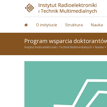
Skip
to
content
O instytucie
Struktura
Nauka
Program wsparcia doktorantów
Instytut Radioelektroniki i Technik Multimedialnych
>
Nauka
>