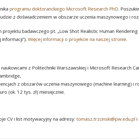
tnika
programu doktoranckiego Microsoft Research PhD
. Poszuki
i, ludzie z doświadczeniem w obszarze uczenia maszynowego i r
 projektu badawczego pt. „Low Shot Realistic Human Rendering f
 informacji”).
Więcej informacji o projekcie na naszej stronie
.
z naukowcami z Politechniki Warszawskiej i Microsoft Research C
Cambridge,
erencjach z obszarów uczenia maszynowego (machine learning) i 
o (ok. 12 tys. zł) miesięcznie.
oje CV i list motywacyjny na adresy:
tomasz.trzcinski@pw.edu.pl
i