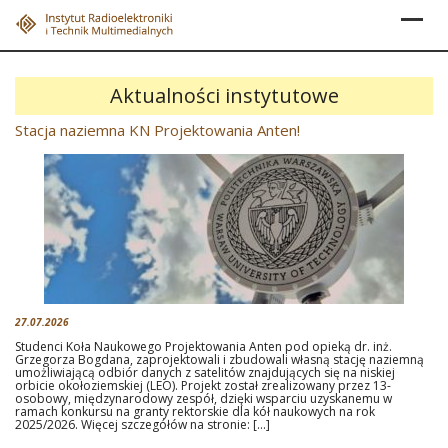
Skip
to
content
Aktualności instytutowe
Stacja naziemna KN Projektowania Anten!
27.07.2026
Studenci Koła Naukowego Projektowania Anten pod opieką dr. inż.
Grzegorza Bogdana, zaprojektowali i zbudowali własną stację naziemną
umożliwiającą odbiór danych z satelitów znajdujących się na niskiej
orbicie okołoziemskiej (LEO). Projekt został zrealizowany przez 13-
osobowy, międzynarodowy zespół, dzięki wsparciu uzyskanemu w
ramach konkursu na granty rektorskie dla kół naukowych na rok
2025/2026. Więcej szczegółów na stronie: […]