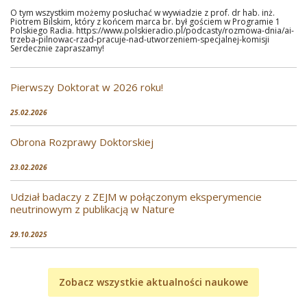
O tym wszystkim możemy posłuchać w wywiadzie z prof. dr hab. inż.
Piotrem Bilskim, który z końcem marca br. był gościem w Programie 1
Polskiego Radia. https://www.polskieradio.pl/podcasty/rozmowa-dnia/ai-
trzeba-pilnowac-rzad-pracuje-nad-utworzeniem-specjalnej-komisji
Serdecznie zapraszamy!
Pierwszy Doktorat w 2026 roku!
25.02.2026
Obrona Rozprawy Doktorskiej
23.02.2026
Udział badaczy z ZEJM w połączonym eksperymencie
neutrinowym z publikacją w Nature
29.10.2025
Zobacz wszystkie aktualności naukowe