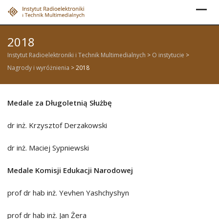
Skip
to
content
2018
Instytut Radioelektroniki i Technik Multimedialnych
>
O instytucie
>
Nagrody i wyróżnienia
>
2018
Medale za Długoletnią Służbę
dr inż. Krzysztof Derzakowski
dr inż. Maciej Sypniewski
Medale Komisji Edukacji Narodowej
prof dr hab inż. Yevhen Yashchyshyn
prof dr hab inż. Jan Żera