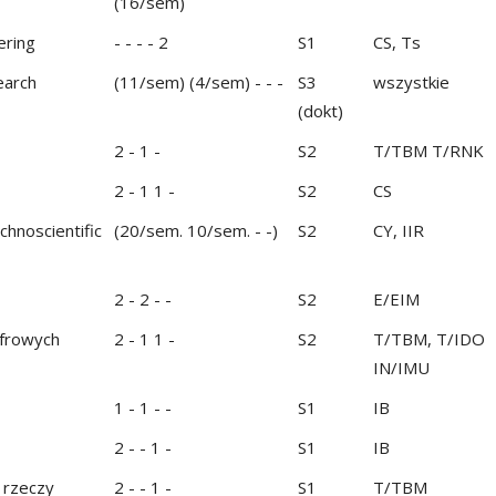
(16/sem)
ering
- - - - 2
S1
CS, Ts
earch
(11/sem) (4/sem) - - -
S3
wszystkie
(dokt)
2 - 1 -
S2
T/TBM T/RNK
2 - 1 1 -
S2
CS
chnoscientific
(20/sem. 10/sem. - -)
S2
CY, IIR
2 - 2 - -
S2
E/EIM
yfrowych
2 - 1 1 -
S2
T/TBM, T/IDO
IN/IMU
1 - 1 - -
S1
IB
2 - - 1 -
S1
IB
 rzeczy
2 - - 1 -
S1
T/TBM