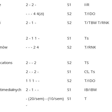
e
2 - 2 -
S1
IIR
- - - 4 4(zi)
S2
T/IDO
i
2 - 1 -
S2
T/TBM T/RNK
2 - 1 1 -
S1
Ts
emów
- - - 2 4
S2
T/RNK
cations
2 - - 2
S2
TS
2 - - 2 -
S1
CS, Ts
1 1 1 - -
S2
T/IDO
timedialnych
2 - 1 - -
S1
IB/IBM
- (20/sem) - (10/sem)
S1
T
-