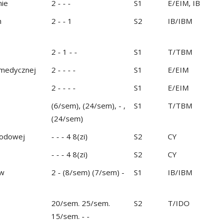
nie
2 - - -
S1
E/EIM, IB
h
2 - - 1
S2
IB/IBM
2 - 1 - -
S1
T/TBM
 medycznej
2 - - - -
S1
E/EIM
2 - - - -
S1
E/EIM
(6/sem), (24/sem), - ,
S1
T/TBM
(24/sem)
wodowej
- - - 4 8(zi)
S2
CY
- - - 4 8(zi)
S2
CY
ów
2 - (8/sem) (7/sem) -
S1
IB/IBM
20/sem. 25/sem.
S2
T/IDO
15/sem. - -