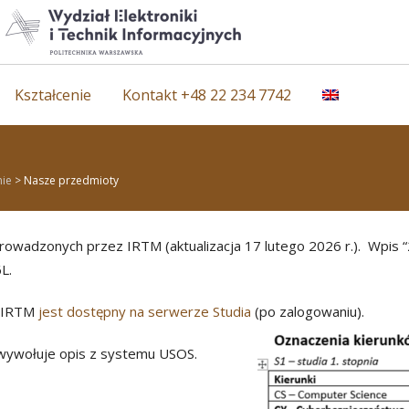
Kształcenie
Kontakt +48 22 234 7742
nie
>
Nasze przedmioty
owadzonych przez IRTM (aktualizacja 17 lutego 2026 r.). Wpis “
L.
z IRTM
jest dostępny na serwerze Studia
(po zalogowaniu).
u wywołuje opis z systemu USOS.