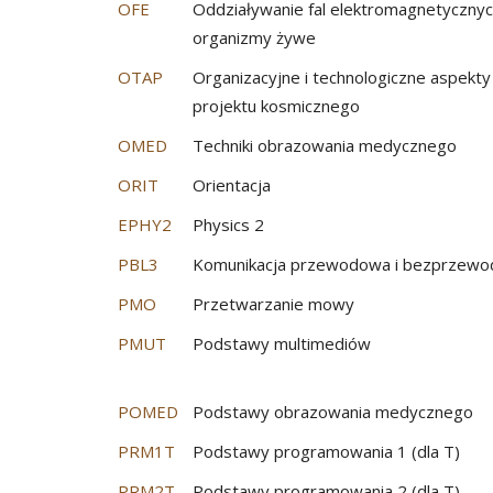
OFE
Oddziaływanie fal elektromagnetycznyc
organizmy żywe
OTAP
Organizacyjne i technologiczne aspekt
projektu kosmicznego
OMED
Techniki obrazowania medycznego
ORIT
Orientacja
EPHY2
Physics 2
PBL3
Komunikacja przewodowa i bezprzew
PMO
Przetwarzanie mowy
PMUT
Podstawy multimediów
POMED
Podstawy obrazowania medycznego
PRM1T
Podstawy programowania 1 (dla T)
PRM2T
Podstawy programowania 2 (dla T)