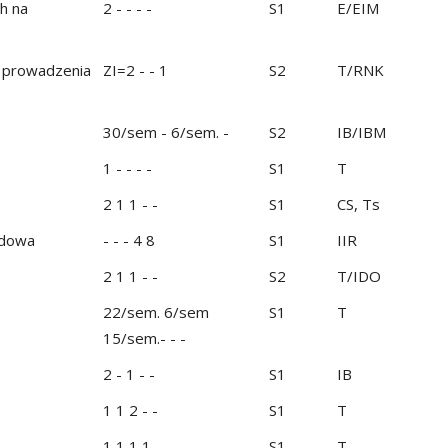
h na
2 - - - -
S1
E/EIM
y prowadzenia
ZI=2 - - 1
S2
T/RNK
30/sem - 6/sem. -
S2
IB/IBM
1 - - - -
S1
T
2 1 1 - -
S1
CS, Ts
odowa
- - - 4 8
S1
IIR
2 1 1 - -
S2
T/IDO
22/sem. 6/sem
S1
T
15/sem.- - -
2 - 1 - -
S1
IB
1 1 2 - -
S1
T
1 1 1 1 -
S1
T