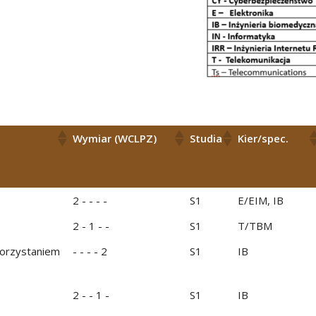
Wymiar (WCLPZ)
Studia
Kier/spec.
2 - - - -
S1
E/EIM, IB
2 - 1 - -
S1
T/TBM
korzystaniem
- - - - 2
S1
IB
2 - - 1 -
S1
IB