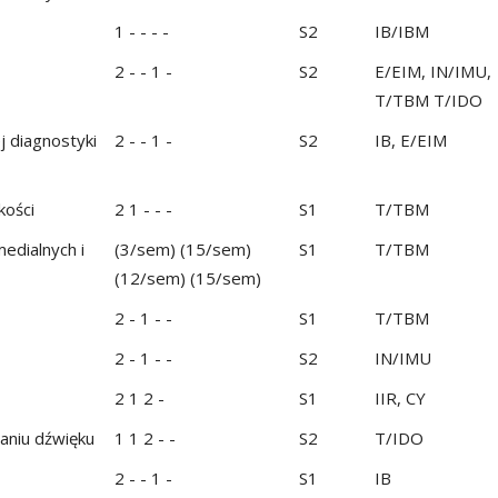
1 - - - -
S2
IB/IBM
2 - - 1 -
S2
E/EIM, IN/IMU,
T/TBM T/IDO
diagnostyki
2 - - 1 -
S2
IB, E/EIM
kości
2 1 - - -
S1
T/TBM
edialnych i
(3/sem) (15/sem)
S1
T/TBM
(12/sem) (15/sem)
2 - 1 - -
S1
T/TBM
2 - 1 - -
S2
IN/IMU
2 1 2 -
S1
IIR, CY
aniu dźwięku
1 1 2 - -
S2
T/IDO
2 - - 1 -
S1
IB