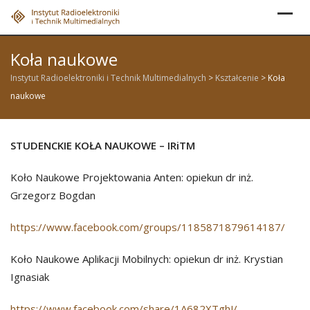
Skip
to
content
Koła naukowe
Instytut Radioelektroniki i Technik Multimedialnych
>
Kształcenie
>
Koła
naukowe
STUDENCKIE KOŁA NAUKOWE – IRiTM
Koło Naukowe Projektowania Anten: opiekun dr inż.
Grzegorz Bogdan
https://www.facebook.com/groups/1185871879614187/
Koło Naukowe Aplikacji Mobilnych: opiekun dr inż. Krystian
Ignasiak
https://www.facebook.com/share/1A682XTghJ/