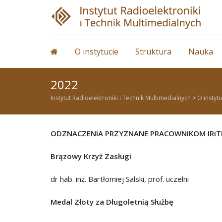
Skip
to
content
O instytucie
Struktura
Nauka
2022
Instytut Radioelektroniki i Technik Multimedialnych
>
O instytu
ODZNACZENIA PRZYZNANE PRACOWNIKOM IRiT
Brązowy Krzyż Zasługi
dr hab. inż. Bartłomiej Salski, prof. uczelni
Medal Złoty za Długoletnią Służbę