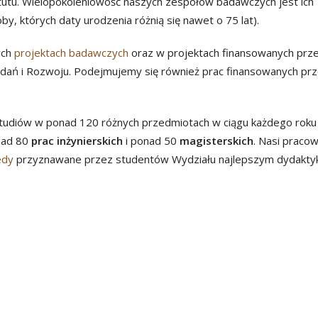
utu. Wielopokoleniowość naszych zespołów badawczych jest ich
y, których daty urodzenia różnią się nawet o 75 lat).
ych
projektach badawczych
oraz w projektach finansowanych prz
ań i Rozwoju. Podejmujemy się również prac finansowanych pr
tudiów w ponad 120 różnych przedmiotach w ciągu każdego roku
nad 80
prac inżynierskich
i ponad 50
magisterskich
. Nasi pracown
edy
przyznawane przez studentów Wydziału najlepszym dydakty