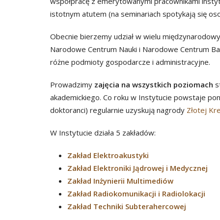
współpracę z emerytowanymi pracownikami instyt
istotnym atutem (na seminariach spotykają się osob
Obecnie bierzemy udział w wielu międzynarodow
Narodowe Centrum Nauki i Narodowe Centrum Bad
różne podmioty gospodarcze i administracyjne.
Prowadzimy
zajęcia na wszystkich poziomach
s
akademickiego. Co roku w Instytucie powstaje po
doktoranci) regularnie uzyskują nagrody
Złotej Kr
W Instytucie działa 5 zakładów:
Zakład Elektroakustyki
Zakład Elektroniki Jądrowej i Medycznej
Zakład Inżynierii Multimediów
Zakład Radiokomunikacji i Radiolokacji
Zakład Techniki Subterahercowej