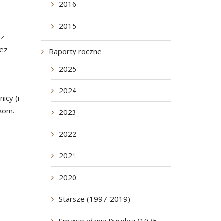
2016
2015
ez
zez
Raporty roczne
2025
2024
icy (i
kom.
2023
2022
2021
2020
Starsze (1997-2019)
Sprawozdania Dyrekcji (1975-