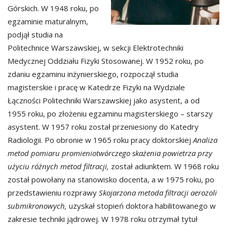
Górskich. W 1948 roku, po
egzaminie maturalnym,
podjął studia na
Politechnice Warszawskiej, w sekcji Elektrotechniki
Medycznej Oddziału Fizyki Stosowanej. W 1952 roku, po
zdaniu egzaminu inżynierskiego, rozpoczął studia
magisterskie i pracę w Katedrze Fizyki na Wydziale
Łączności Politechniki Warszawskiej jako asystent, a od
1955 roku, po złożeniu egzaminu magisterskiego – starszy
asystent. W 1957 roku został przeniesiony do Katedry
Radiologii. Po obronie w 1965 roku pracy doktorskiej
Analiza
metod pomiaru promieniotwórczego skażenia powietrza przy
użyciu różnych metod filtracji,
został adiunktem. W 1968 roku
został powołany na stanowisko docenta, a w 1975 roku, po
przedstawieniu rozprawy
Skojarzona metoda filtracji aerozoli
submikronowych,
uzyskał stopień doktora habilitowanego w
zakresie techniki jądrowej. W 1978 roku otrzymał tytuł