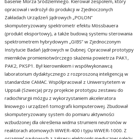
basenie Morza Śródziemnego. Kierował zespołem, który
opracował i wdrożył do produkcji w Zjednoczonych
Zakładach Urządzeń Jądrowych „POLON”
skomputeryzowany spektrometr efektu Mössbauera
(produkt eksportowy), a także budową systemu sterowania
spektrometrem hybrydowym „GIBS” w Zjednoczonym
Instytucie Badań Jądrowych w Dubnej. Opracował prototypy
mierników promieniotwórczego skażenia powietrza PAK1,
PAK2, PKSP1. Był kierownikiem i współwykonawcą
laboratorium dydaktycznego z rozproszoną inteligencją w
standardzie CAMAC. Współpracował z Uniwersytetem w
Uppsali (Szwecja) przy projekcie prototypu zestawu do
radiochirurgii mózgu z wykorzystaniem akceleratora
liniowego i urządzeń tomografii komputerowej. Zbudował
skomputeryzowany system do pomiaru aktywności
wzbudzonej dla określenia widma strumieni neutronów w
reaktorach atomowych WWER-400 i typu WWER-1000. Z
osiągnięć naukowych z zakresu elektroniki medycznej należy