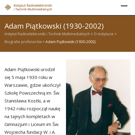
Skip
to
content
Adam Piątkowski (1930-2002)
Instytut Radioelektroniki i Technik Multimedialnych
>
O instytucie
>
Biografie profesorów
>
Adam Piątkowski (1930-2002)
Adam Piątkowski urodził
się 5 maja 1930 roku w
Warszawie, gdzie ukończył
Szkołę Powszechną im. Św.
Stanisława Kostki, a w
1942 roku rozpoczął naukę
na tajnych kompletach w
Gimnazjum i Liceum im Św.
Wojciecha fundacji W. i A.