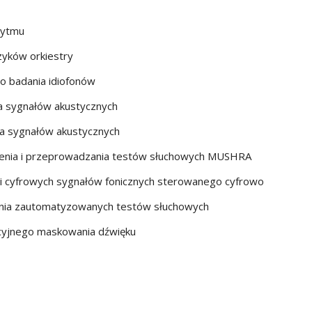
rytmu
zyków orkiestry
o badania idiofonów
tora sygnałów akustycznych
tora sygnałów akustycznych
orzenia i przeprowadzania testów słuchowych MUSHRA
ch i cyfrowych sygnałów fonicznych sterowanego cyfrowo
zania zautomatyzowanych testów słuchowych
cyjnego maskowania dźwięku