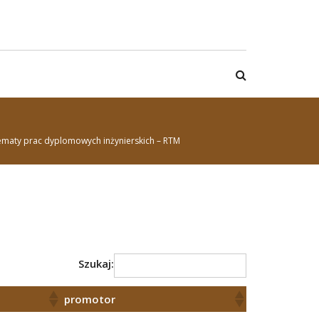
ematy prac dyplomowych inżynierskich – RTM
Szukaj:
promotor