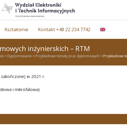
Kształcenie
Kontakt +48 22 234 7742
omowych inżynierskich – RTM
nie
>
Dyplomowanie
>
Przykładowe tematy prac dyplomowych
>
Przykładowe t
 zakończone) w 2021 r.
diowa i mikrofalowa)