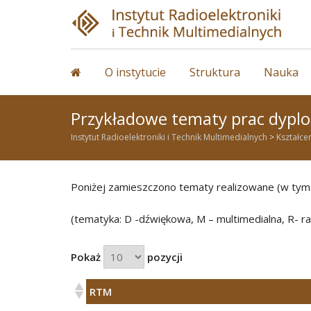
Skip
to
content
O instytucie
Struktura
Nauka
Przykładowe tematy prac dypl
Instytut Radioelektroniki i Technik Multimedialnych
>
Kształce
Poniżej zamieszczono tematy realizowane (w tym
(tematyka: D -dźwiękowa, M – multimedialna, R- ra
Pokaż
pozycji
RTM