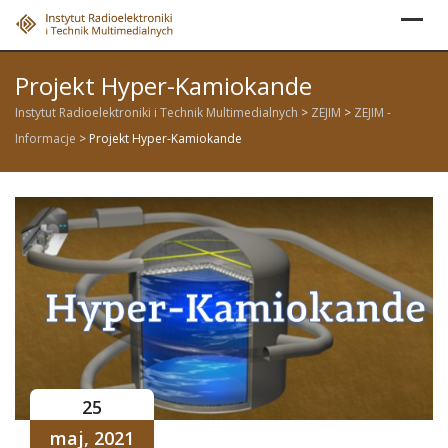
Skip
to
content
Projekt Hyper-Kamiokande
Instytut Radioelektroniki i Technik Multimedialnych
>
ZEJIM
>
ZEJIM -
Informacje
>
Projekt Hyper-Kamiokande
25
maj, 2021