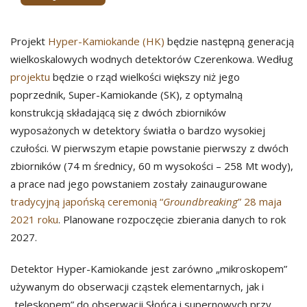
Projekt
Hyper-Kamiokande (HK)
będzie następną generacją
wielkoskalowych wodnych detektorów Czerenkowa. Według
projektu
będzie o rząd wielkości większy niż jego
poprzednik, Super-Kamiokande (SK), z optymalną
konstrukcją składającą się z dwóch zbiorników
wyposażonych w detektory światła o bardzo wysokiej
czułości. W pierwszym etapie powstanie pierwszy z dwóch
zbiorników (74 m średnicy, 60 m wysokości – 258 Mt wody),
a prace nad jego powstaniem zostały zainaugurowane
tradycyjną japońską ceremonią “
Groundbreaking
” 28 maja
2021 roku
. Planowane rozpoczęcie zbierania danych to rok
2027.
Detektor Hyper-Kamiokande jest zarówno „mikroskopem”
używanym do obserwacji cząstek elementarnych, jak i
„teleskopem” do obserwacji Słońca i supernowych przy