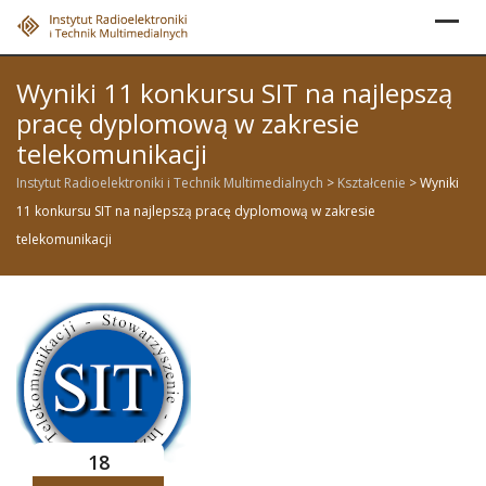
Skip
to
content
Wyniki 11 konkursu SIT na najlepszą
pracę dyplomową w zakresie
telekomunikacji
Instytut Radioelektroniki i Technik Multimedialnych
>
Kształcenie
>
Wyniki
11 konkursu SIT na najlepszą pracę dyplomową w zakresie
telekomunikacji
18