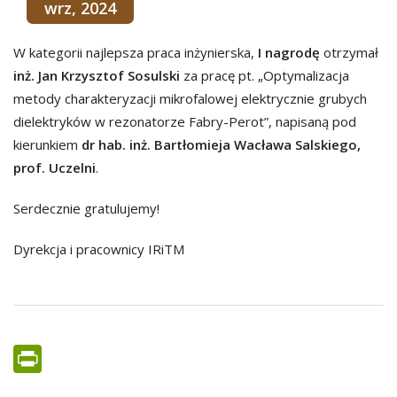
wrz, 2024
W kategorii najlepsza praca inżynierska,
I nagrodę
otrzymał
inż. Jan Krzysztof Sosulski
za pracę pt. „Optymalizacja
metody charakteryzacji mikrofalowej elektrycznie grubych
dielektryków w rezonatorze Fabry-Perot”, napisaną pod
kierunkiem
dr hab. inż. Bartłomieja Wacława Salskiego,
prof. Uczelni
.
Serdecznie gratulujemy!
Dyrekcja i pracownicy IRiTM
PrintFriendly