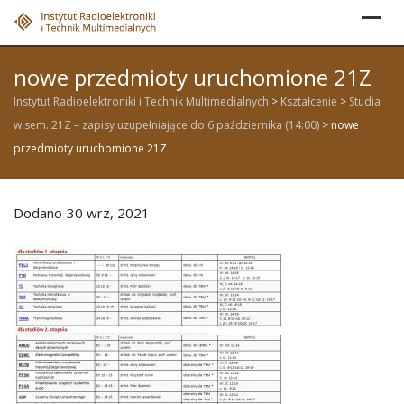
Skip
to
content
nowe przedmioty uruchomione 21Z
Instytut Radioelektroniki i Technik Multimedialnych
>
Kształcenie
>
Studia
w sem. 21Z – zapisy uzupełniające do 6 października (14:00)
>
nowe
przedmioty uruchomione 21Z
Dodano
30 wrz, 2021