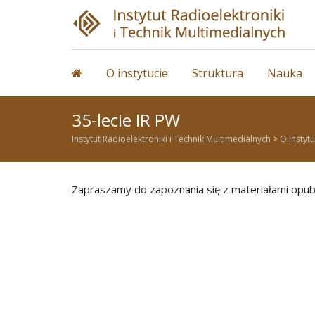
Skip
to
content
O instytucie
Struktura
Nauka
35-lecie IR PW
Instytut Radioelektroniki i Technik Multimedialnych
>
O instytu
Zapraszamy do zapoznania się z materiałami opublik