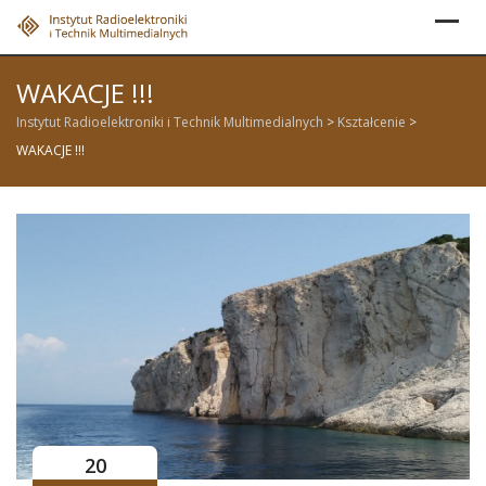
Skip
to
content
WAKACJE !!!
Instytut Radioelektroniki i Technik Multimedialnych
>
Kształcenie
>
WAKACJE !!!
20