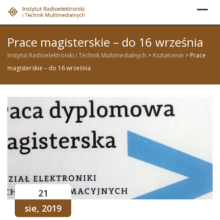
Skip
to
content
Prace magisterskie – do 16 września
Instytut Radioelektroniki i Technik Multimedialnych
>
Kształcenie
>
Prace
magisterskie – do 16 września
21
sie, 2019