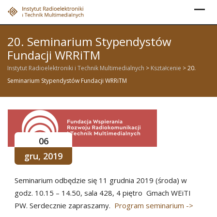
Skip
to
content
20. Seminarium Stypendystów
Fundacji WRRiTM
Instytut Radioelektroniki i Technik Multimedialnych
>
Kształcenie
>
20.
Seminarium Stypendystów Fundacji WRRiTM
06
gru, 2019
Seminarium odbędzie się 11 grudnia 2019 (środa) w
godz. 10.15 – 14.50, sala 428, 4 piętro Gmach WEiTI
PW. Serdecznie zapraszamy.
Program seminarium ->