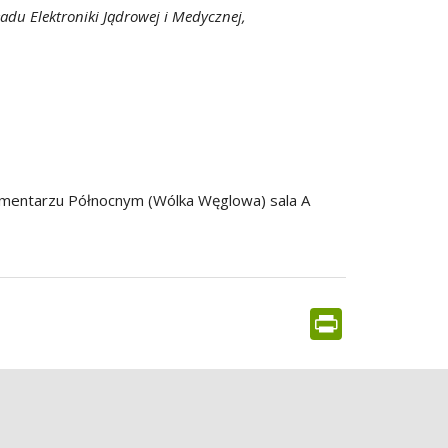
du Elektroniki Jądrowej i Medycznej,
 Cmentarzu Północnym (Wólka Węglowa) sala A
PrintFr