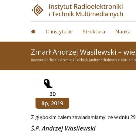
Skip
to
content
O instytucie
Struktura
Nauka
Zmarł Andrzej Wasilewski – wie
Instytut Radioelektroniki i Technik Multimedialnych
>
Aktualno
30
lip, 2019
Z głębokim żalem zawiadamiamy, że w dniu 29 l
Ś.P.
Andrzej Wasilewski