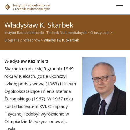
Skip
to
content
Władysław K. Skarbek
Instytut Radioelektroniki i Technik Multimedialnych
>
O instytucie
>
Biografie profesorów
>
Władysław K. Skarbek
Władysław Kazimierz
Skarbek
urodził się 9 grudnia 1949
roku w Kielcach, gdzie ukończył
szkołę podstawową (1963) i Liceum
Ogólnokształcące imienia Stefana
Żeromskiego (1967). W 1967 roku
został laureatem XVI. Olimpiady
Fizycznej i zdobył wyróżnienie w
Olimpiadzie Międzynarodowej z
Fizyki.