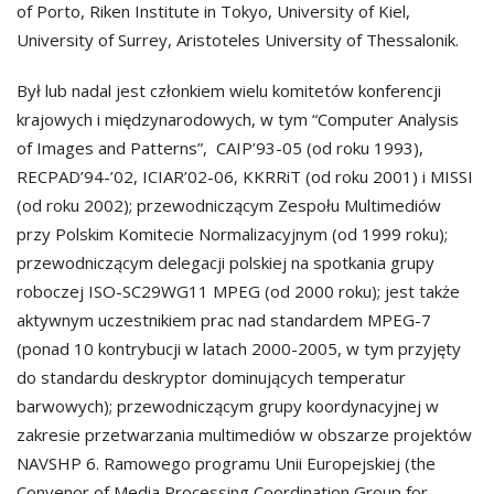
of Porto, Riken Institute in Tokyo, University of Kiel,
University of Surrey, Aristoteles University of Thessalonik.
Był lub nadal jest członkiem wielu komitetów konferencji
krajowych i międzynarodowych, w tym “Computer Analysis
of Images and Patterns”, CAIP’93-05 (od roku 1993),
RECPAD’94-’02, ICIAR’02-06, KKRRiT (od roku 2001) i MISSI
(od roku 2002); przewodniczącym Zespołu Multimediów
przy Polskim Komitecie Normalizacyjnym (od 1999 roku);
przewodniczącym delegacji polskiej na spotkania grupy
roboczej ISO-SC29WG11 MPEG (od 2000 roku); jest także
aktywnym uczestnikiem prac nad standardem MPEG-7
(ponad 10 kontrybucji w latach 2000-2005, w tym przyjęty
do standardu deskryptor dominujących temperatur
barwowych); przewodniczącym grupy koordynacyjnej w
zakresie przetwarzania multimediów w obszarze projektów
NAVSHP 6. Ramowego programu Unii Europejskiej (the
Convenor of Media Processing Coordination Group for