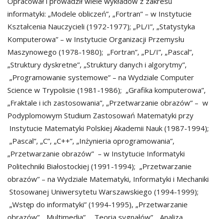
Opracował i prowadził wiele wykładów z zakresu
informatyki: „Modele obliczeń”, „Fortran” – w Instytucie
Kształcenia Nauczycieli (1972-1977); „PL/I”, „Statystyka
Komputerowa” – w Instytucie Organizacji Przemysłu
Maszynowego (1978-1980); „Fortran”, „PL/I”, „Pascal”,
„Struktury dyskretne”, „Struktury danych i algorytmy”,
„Programowanie systemowe” – na Wydziale Computer
Science w Trypolisie (1981-1986); „Grafika komputerowa”,
„Fraktale i ich zastosowania”, „Przetwarzanie obrazów” – w
Podyplomowym Studium Zastosowań Matematyki przy
Instytucie Matematyki Polskiej Akademii Nauk (1987-1994);
„Pascal”, „C”, „C++”, „Inżynieria oprogramowania”,
„Przetwarzanie obrazów” – w Instytucie Informatyki
Politechniki Białostockiej (1991-1994); „Przetwarzanie
obrazów” – na Wydziale Matematyki, Informatyki i Mechaniki
Stosowanej Uniwersytetu Warszawskiego (1994-1999);
„Wstęp do informatyki” (1994-1995), „Przetwarzanie
obrazów”, „Multimedia”, „Teoria sygnałów”, „Analiza