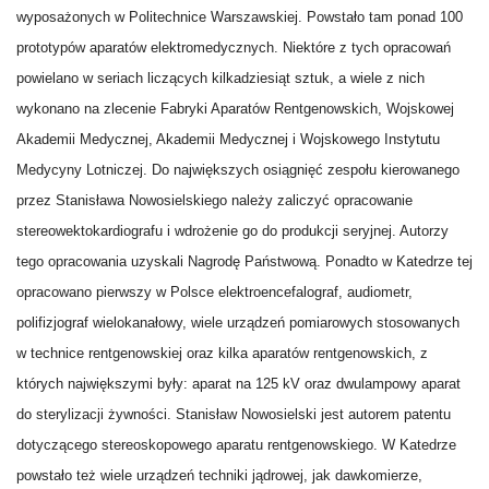
wyposażonych w Politechnice Warszawskiej. Powstało tam ponad 100
prototypów aparatów elektromedycznych. Niektóre z tych opracowań
powielano w seriach liczących kilkadziesiąt sztuk, a wiele z nich
wykonano na zlecenie Fabryki Aparatów Rentgenowskich, Wojskowej
Akademii Medycznej, Akademii Medycznej i Wojskowego Instytutu
Medycyny Lotniczej.
Do największych osiągnięć zespołu kierowanego
przez Stanisława Nowosielskiego należy zaliczyć opracowanie
stereowektokardiografu i wdrożenie go do produkcji seryjnej. Autorzy
tego opracowania uzyskali Nagrodę Państwową. Ponadto w Katedrze tej
opracowano pierwszy w Polsce elektroencefalograf, audiometr,
polifizjograf wielokanałowy, wiele urządzeń pomiarowych stosowanych
w technice rentgenowskiej oraz kilka aparatów rentgenowskich, z
których największymi były: aparat na 125 kV oraz dwulampowy aparat
do sterylizacji żywności. Stanisław Nowosielski jest autorem patentu
dotyczącego stereoskopowego aparatu rentgenowskiego. W Katedrze
powstało też wiele urządzeń techniki jądrowej, jak dawkomierze,