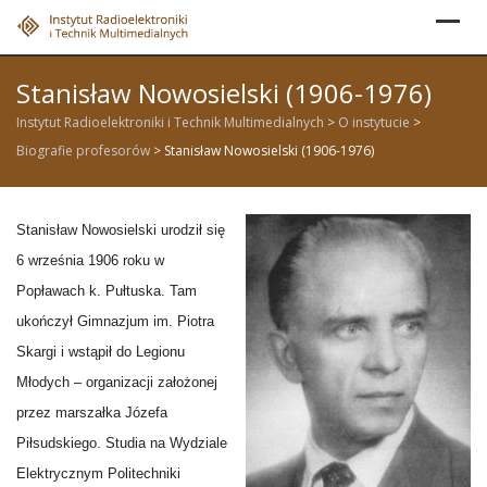
Skip
to
content
Stanisław Nowosielski (1906-1976)
Instytut Radioelektroniki i Technik Multimedialnych
>
O instytucie
>
Biografie profesorów
>
Stanisław Nowosielski (1906-1976)
Stanisław Nowosielski urodził się
6 września 1906 roku w
Popławach k. Pułtuska. Tam
ukończył Gimnazjum im. Piotra
Skargi i wstąpił do Legionu
Młodych – organizacji założonej
przez marszałka Józefa
Piłsudskiego. Studia na Wydziale
Elektrycznym Politechniki