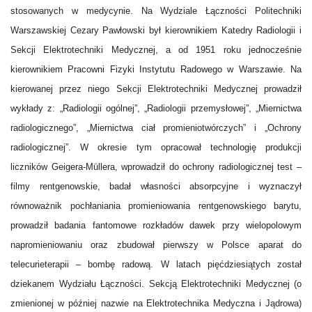
stosowanych w medycynie. Na Wydziale Łączności Politechniki
Warszawskiej Cezary Pawłowski był kierownikiem Katedry Radiologii i
Sekcji Elektrotechniki Medycznej, a od 1951 roku jednocześnie
kierownikiem Pracowni Fizyki Instytutu Radowego w Warszawie. Na
kierowanej przez niego Sekcji Elektrotechniki Medycznej prowadził
wykłady z: „Radiologii ogólnej”, „Radiologii przemysłowej”, „Miernictwa
radiologicznego”, „Miernictwa ciał promieniotwórczych” i „Ochrony
radiologicznej”. W okresie tym opracował technologię produkcji
liczników Geigera-Müllera, wprowadził do ochrony radiologicznej test –
filmy rentgenowskie, badał własności absorpcyjne i wyznaczył
równoważnik pochłaniania promieniowania rentgenowskiego barytu,
prowadził badania fantomowe rozkładów dawek przy wielopolowym
napromieniowaniu oraz zbudował pierwszy w Polsce aparat do
telecurieterapii – bombę radową. W latach pięćdziesiątych został
dziekanem Wydziału Łączności. Sekcją Elektrotechniki Medycznej (o
zmienionej w później nazwie na Elektrotechnika Medyczna i Jądrowa)