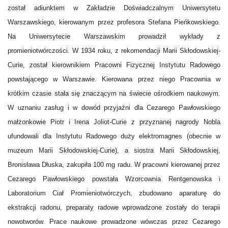
został adiunktem w Zakładzie Doświadczalnym Uniwersytetu
Warszawskiego, kierowanym przez profesora Stefana Pieńkowskiego.
Na Uniwersytecie Warszawskim prowadził wykłady z
promieniotwórczości. W 1934 roku, z rekomendacji Marii Skłodowskiej-
Curie, został kierownikiem Pracowni Fizycznej Instytutu Radowego
powstającego w Warszawie. Kierowana przez niego Pracownia w
krótkim czasie stała się znaczącym na świecie ośrodkiem naukowym.
W uznaniu zasług i w dowód przyjaźni dla Cezarego Pawłowskiego
małżonkowie Piotr i Irena Joliot-Curie z przyznanej nagrody Nobla
ufundowali dla Instytutu Radowego duży elektromagnes (obecnie w
muzeum Marii Skłodowskiej-Curie), a siostra Marii Skłodowskiej,
Bronisława Dłuska, zakupiła 100 mg radu. W pracowni kierowanej przez
Cezarego Pawłowskiego powstała Wzorcownia Rentgenowska i
Laboratorium Ciał Promieniotwórczych, zbudowano aparaturę do
ekstrakcji radonu, preparaty radowe wprowadzone zostały do terapii
nowotworów. Prace naukowe prowadzone wówczas przez Cezarego