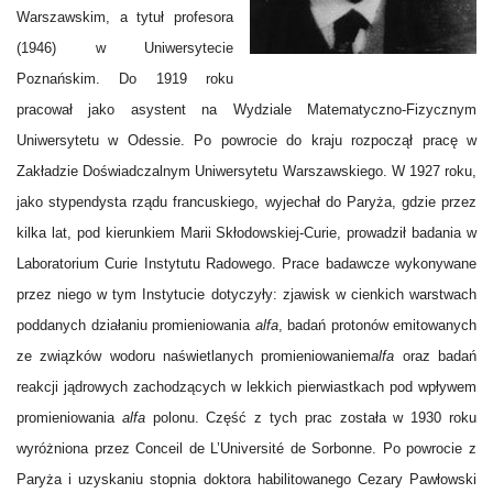
Warszawskim, a tytuł profesora
(1946) w Uniwersytecie
Poznańskim. Do 1919 roku
pracował jako asystent na Wydziale Matematyczno-Fizycznym
Uniwersytetu w Odessie. Po powrocie do kraju rozpoczął pracę w
Zakładzie Doświadczalnym Uniwersytetu Warszawskiego. W 1927 roku,
jako stypendysta rządu francuskiego, wyjechał do Paryża, gdzie przez
kilka lat, pod kierunkiem Marii Skłodowskiej-Curie, prowadził badania w
Laboratorium Curie Instytutu Radowego. Prace badawcze wykonywane
przez niego w tym Instytucie dotyczyły: zjawisk w cienkich warstwach
poddanych działaniu promieniowania
alfa
, badań protonów emitowanych
ze związków wodoru naświetlanych promieniowaniem
alfa
oraz badań
reakcji jądrowych zachodzących w lekkich pierwiastkach pod wpływem
promieniowania
alfa
polonu. Część z tych prac została w 1930 roku
wyróżniona przez Conceil de L’Université de Sorbonne. Po powrocie z
Paryża i uzyskaniu stopnia doktora habilitowanego Cezary Pawłowski