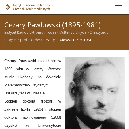
Skip
to
content
Cezary Pawłowski (1895-1981)
Instytut Radioelektroniki i Technik Multimedialnych
>
O instytucie
>
Biografie profesorów
>
Cezary Pawłowski (1895-1981)
Cezary Pawłowski urodził się w
1895 roku w Łomży. Wyższe
studia ukończył na Wydziale
Matematyczno-Fizycznym
Uniwersytetu w Odessie.
Stopień doktora filozofii w
zakresie fizyki (1926) i stopień
doktora habilitowanego (1933)
uzyskał w Uniwersytecie