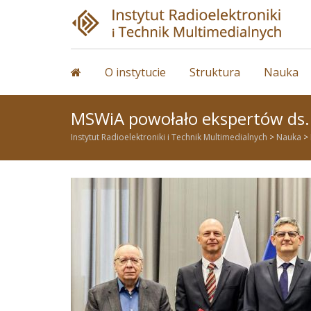
Skip
to
content
O instytucie
Struktura
Nauka
MSWiA powołało ekspertów ds. AI
Instytut Radioelektroniki i Technik Multimedialnych
>
Nauka
>