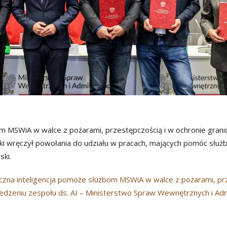
m MSWiA w walce z pożarami, przestępczością i w ochronie gran
i wręczył powołania do udziału w pracach, mających pomóc służ
ski.
czna inteligencja pomoże służbom MSWiA w walce z pożarami, prze
zeniu zespołu ds. AI – Ministerstwo Spraw Wewnętrznych i Admin