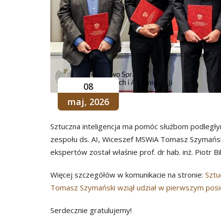
08
maj, 2026
Sztuczna inteligencja ma pomóc służbom podległy
zespołu ds. AI, Wiceszef MSWiA Tomasz Szymańsk
ekspertów został właśnie prof. dr hab. inż. Piotr Bil
Więcej szczegółów w komunikacie na stronie:
Sztu
Tomasz Szymański wziął udział w pierwszym posied
Serdecznie gratulujemy!