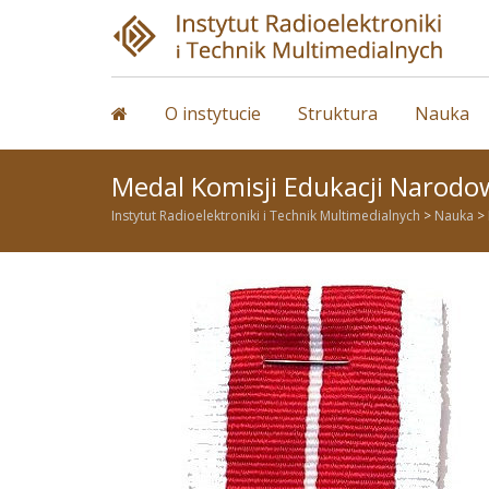
Skip
to
content
O instytucie
Struktura
Nauka
Medal Komisji Edukacji Narodo
Instytut Radioelektroniki i Technik Multimedialnych
>
Nauka
>