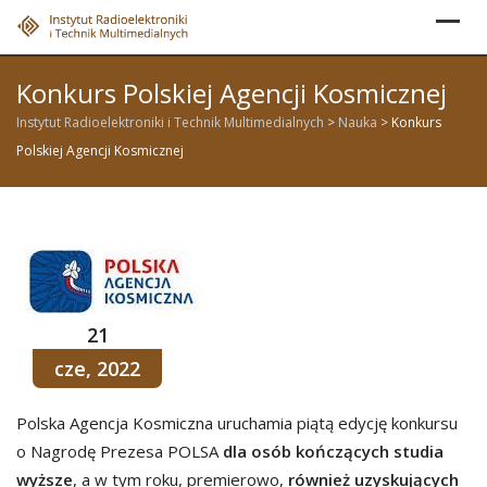
Skip
to
content
Konkurs Polskiej Agencji Kosmicznej
Instytut Radioelektroniki i Technik Multimedialnych
>
Nauka
>
Konkurs
Polskiej Agencji Kosmicznej
21
cze, 2022
Polska Agencja Kosmiczna uruchamia piątą edycję konkursu
o Nagrodę Prezesa POLSA
dla osób kończących studia
wyższe
, a w tym roku, premierowo,
również uzyskujących