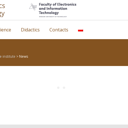
ience
Didactics
Contacts
 institute
>
News