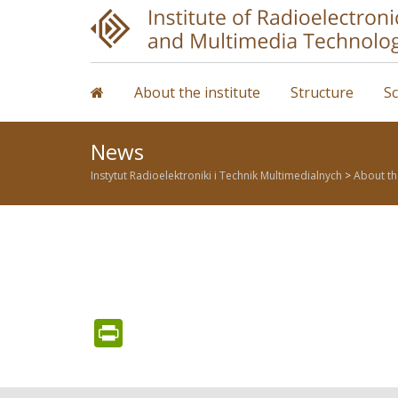
Skip
to
content
About the institute
Structure
Sc
News
Instytut Radioelektroniki i Technik Multimedialnych
>
About the
PrintFriendly