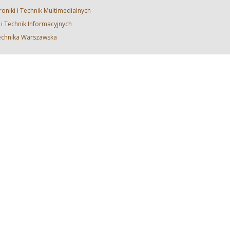
roniki i Technik Multimedialnych
i i Technik Informacyjnych
technika Warszawska