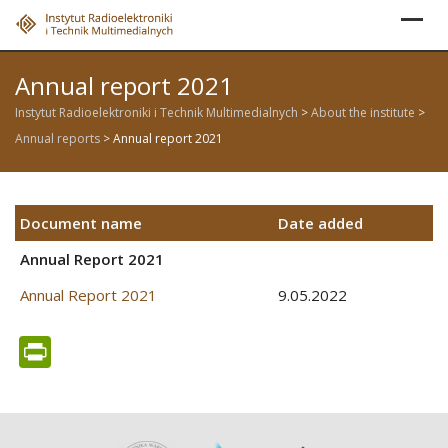
Skip
to
content
Annual report 2021
Instytut Radioelektroniki i Technik Multimedialnych
>
About the institute
>
Annual reports
>
Annual report 2021
Document name
Date added
Annual Report 2021
Annual Report 2021
9.05.2022
PrintFriendly